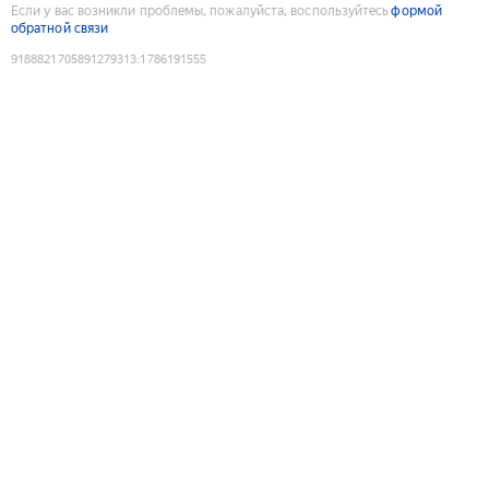
Если у вас возникли проблемы, пожалуйста, воспользуйтесь
формой
обратной связи
9188821705891279313
:
1786191555