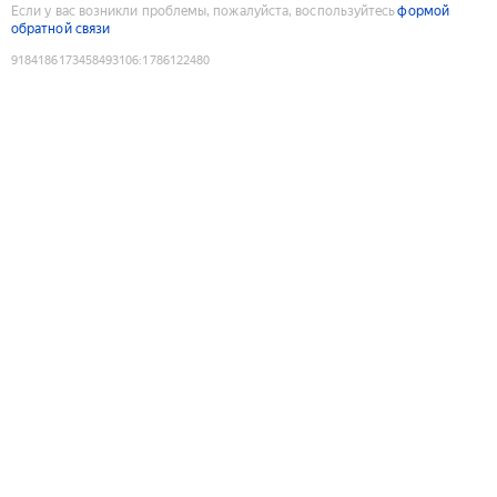
Если у вас возникли проблемы, пожалуйста, воспользуйтесь
формой
обратной связи
9184186173458493106
:
1786122480