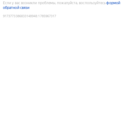
Если у вас возникли проблемы, пожалуйста, воспользуйтесь
формой
обратной связи
9173773386833148948
:
1785967317