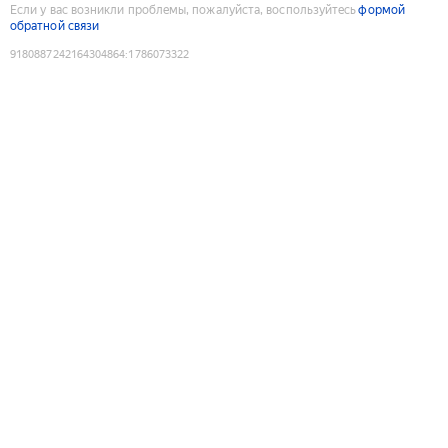
Если у вас возникли проблемы, пожалуйста, воспользуйтесь
формой
обратной связи
9180887242164304864
:
1786073322