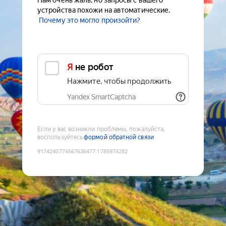
Нам очень жаль, но запросы с вашего
устройства похожи на автоматические.
Почему это могло произойти?
Я не робот
Нажмите, чтобы продолжить
Yandex SmartCaptcha
Если у вас возникли проблемы, пожалуйста,
воспользуйтесь
формой обратной связи
9174240774567636477
:
1785974282