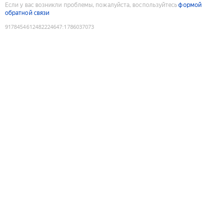
Если у вас возникли проблемы, пожалуйста, воспользуйтесь
формой
обратной связи
9178454612482224647
:
1786037073