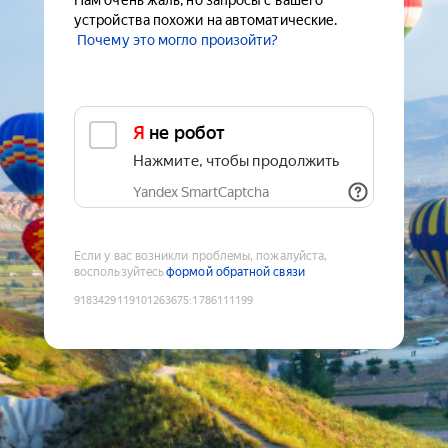
Нам очень жаль, но запросы с вашего
устройства похожи на автоматические.
Почему это могло произойти?
Я не робот
Нажмите, чтобы продолжить
Yandex SmartCaptcha
Если у вас возникли проблемы, пожалуйста,
воспользуйтесь
формой обратной связи
9183429119101263675
:
1786111199