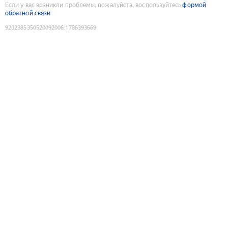
Если у вас возникли проблемы, пожалуйста, воспользуйтесь
формой
обратной связи
9202385350520092006
:
1786393669