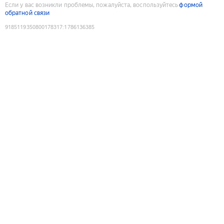
Если у вас возникли проблемы, пожалуйста, воспользуйтесь
формой
обратной связи
9185119350800178317
:
1786136385