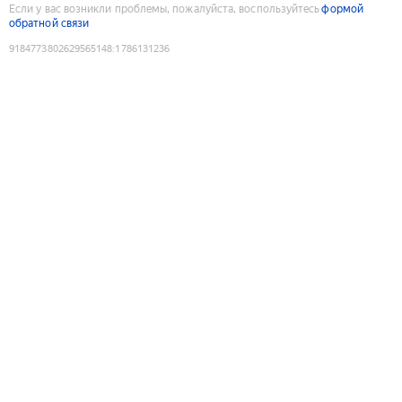
Если у вас возникли проблемы, пожалуйста, воспользуйтесь
формой
обратной связи
9184773802629565148
:
1786131236