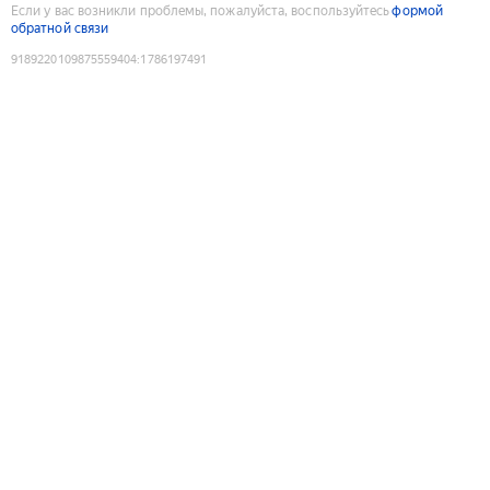
Если у вас возникли проблемы, пожалуйста, воспользуйтесь
формой
обратной связи
9189220109875559404
:
1786197491