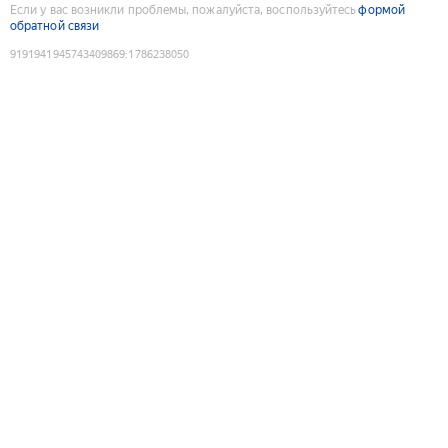
Если у вас возникли проблемы, пожалуйста, воспользуйтесь
формой
обратной связи
9191941945743409869
:
1786238050