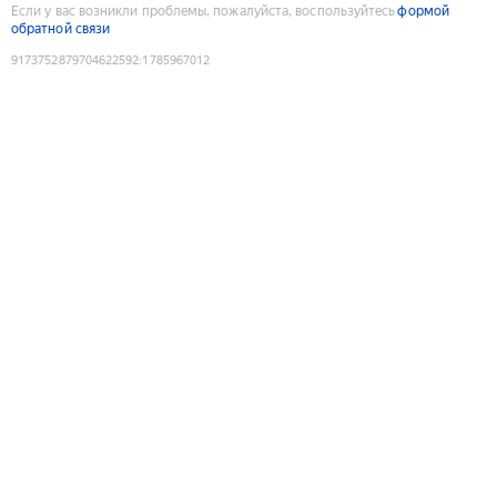
Если у вас возникли проблемы, пожалуйста, воспользуйтесь
формой
обратной связи
9173752879704622592
:
1785967012