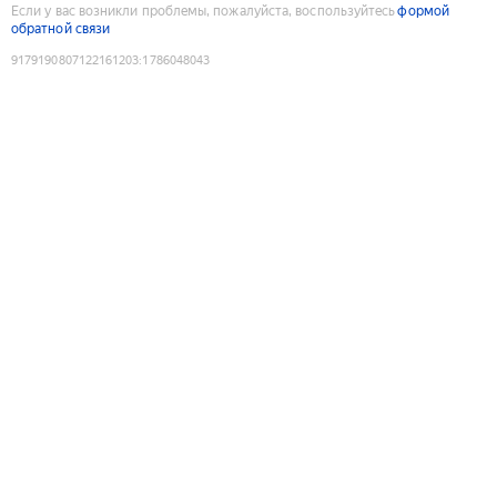
Если у вас возникли проблемы, пожалуйста, воспользуйтесь
формой
обратной связи
9179190807122161203
:
1786048043