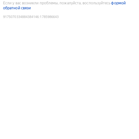
Если у вас возникли проблемы, пожалуйста, воспользуйтесь
формой
обратной связи
9175070334884384146
:
1785986643