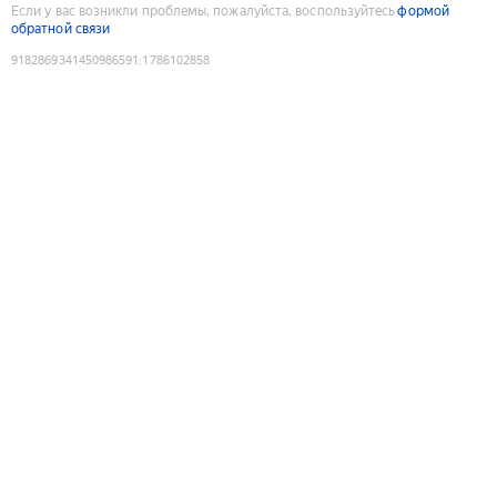
Если у вас возникли проблемы, пожалуйста, воспользуйтесь
формой
обратной связи
9182869341450986591
:
1786102858