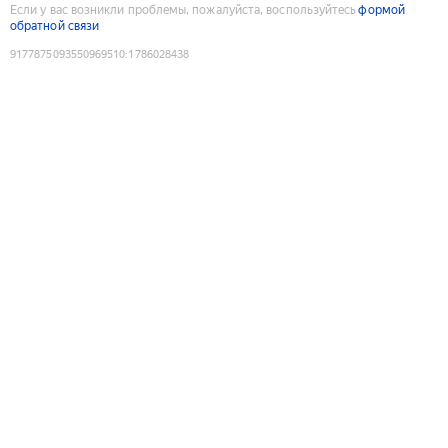
Если у вас возникли проблемы, пожалуйста, воспользуйтесь
формой
обратной связи
9177875093550969510
:
1786028438