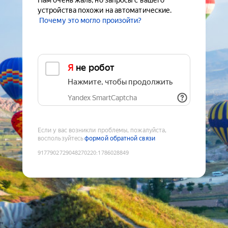
Нам очень жаль, но запросы с вашего
устройства похожи на автоматические.
Почему это могло произойти?
Я не робот
Нажмите, чтобы продолжить
Yandex SmartCaptcha
Если у вас возникли проблемы, пожалуйста,
воспользуйтесь
формой обратной связи
9177902729048270220
:
1786028849