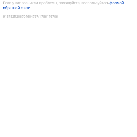
Если у вас возникли проблемы, пожалуйста, воспользуйтесь
формой
обратной связи
9187825206704604797
:
1786176706