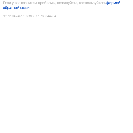
Если у вас возникли проблемы, пожалуйста, воспользуйтесь
формой
обратной связи
9199104746119238567
:
1786344784