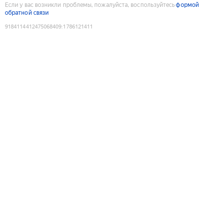
Если у вас возникли проблемы, пожалуйста, воспользуйтесь
формой
обратной связи
9184114412475068409
:
1786121411