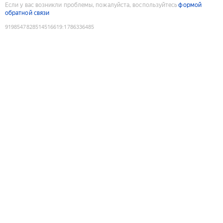
Если у вас возникли проблемы, пожалуйста, воспользуйтесь
формой
обратной связи
9198547828514516619
:
1786336485