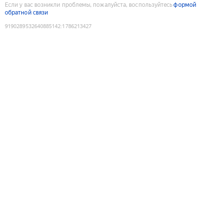
Если у вас возникли проблемы, пожалуйста, воспользуйтесь
формой
обратной связи
9190289532640885142
:
1786213427