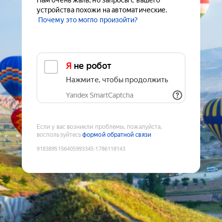
Нам очень жаль, но запросы с вашего
устройства похожи на автоматические.
Почему это могло произойти?
Я не робот
Нажмите, чтобы продолжить
Yandex SmartCaptcha
Если у вас возникли проблемы, пожалуйста,
воспользуйтесь
формой обратной связи
9183895156405993345
:
1786118143