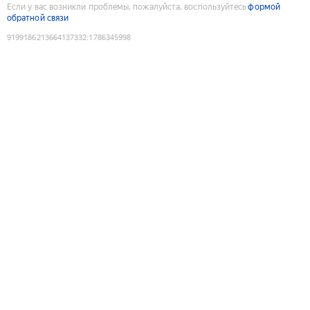
Если у вас возникли проблемы, пожалуйста, воспользуйтесь
формой
обратной связи
9199186213664137332
:
1786345998