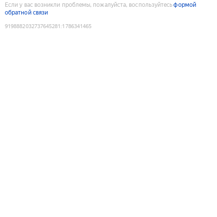
Если у вас возникли проблемы, пожалуйста, воспользуйтесь
формой
обратной связи
9198882032737645281
:
1786341465