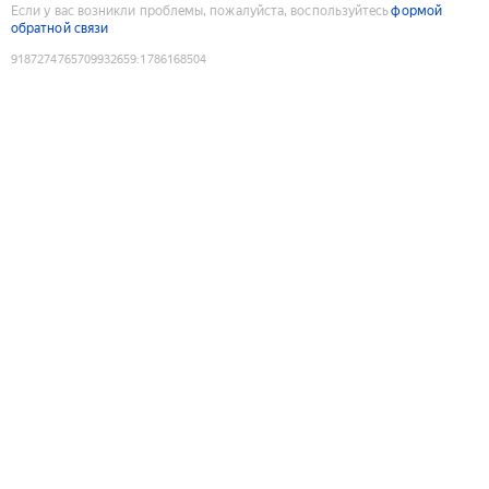
Если у вас возникли проблемы, пожалуйста, воспользуйтесь
формой
обратной связи
9187274765709932659
:
1786168504