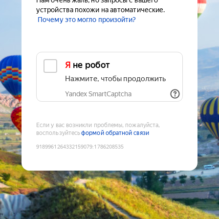
Нам очень жаль, но запросы с вашего
устройства похожи на автоматические.
Почему это могло произойти?
Я не робот
Нажмите, чтобы продолжить
Yandex SmartCaptcha
Если у вас возникли проблемы, пожалуйста,
воспользуйтесь
формой обратной связи
9189961264332159079
:
1786208535