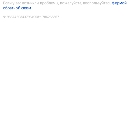
Если у вас возникли проблемы, пожалуйста, воспользуйтесь
формой
обратной связи
9193674508437964908
:
1786263867