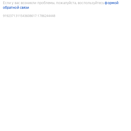
Если у вас возникли проблемы, пожалуйста, воспользуйтесь
формой
обратной связи
9192371311543608617
:
1786244448