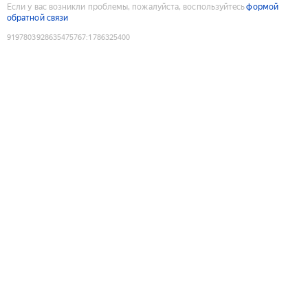
Если у вас возникли проблемы, пожалуйста, воспользуйтесь
формой
обратной связи
9197803928635475767
:
1786325400