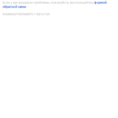
Если у вас возникли проблемы, пожалуйста, воспользуйтесь
формой
обратной связи
9184093877697698975
:
1786121105