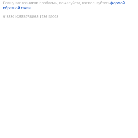
Если у вас возникли проблемы, пожалуйста, воспользуйтесь
формой
обратной связи
9185301025569788985
:
1786139093