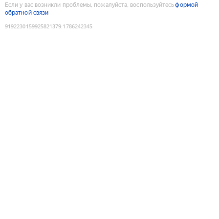
Если у вас возникли проблемы, пожалуйста, воспользуйтесь
формой
обратной связи
9192230159925821379
:
1786242345