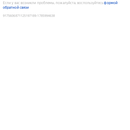
Если у вас возникли проблемы, пожалуйста, воспользуйтесь
формой
обратной связи
9175606871125197189
:
1785994638