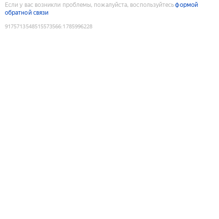
Если у вас возникли проблемы, пожалуйста, воспользуйтесь
формой
обратной связи
9175713548515573566
:
1785996228