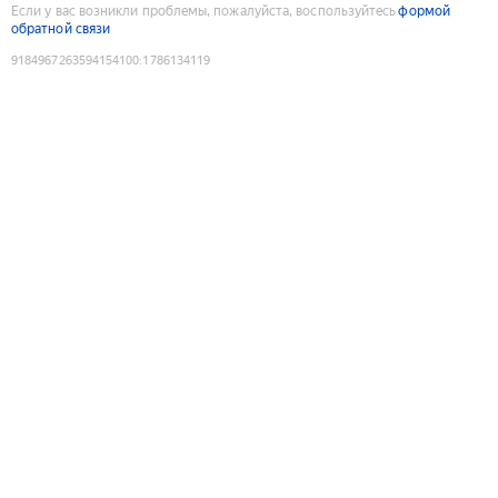
Если у вас возникли проблемы, пожалуйста, воспользуйтесь
формой
обратной связи
9184967263594154100
:
1786134119