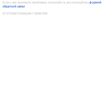
Если у вас возникли проблемы, пожалуйста, воспользуйтесь
формой
обратной связи
9173778887276936389
:
1785967399