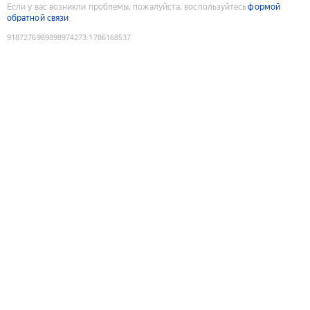
Если у вас возникли проблемы, пожалуйста, воспользуйтесь
формой
обратной связи
9187276989898974273
:
1786168537