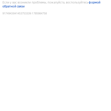
Если у вас возникли проблемы, пожалуйста, воспользуйтесь
формой
обратной связи
9174943841453753339
:
1785984758