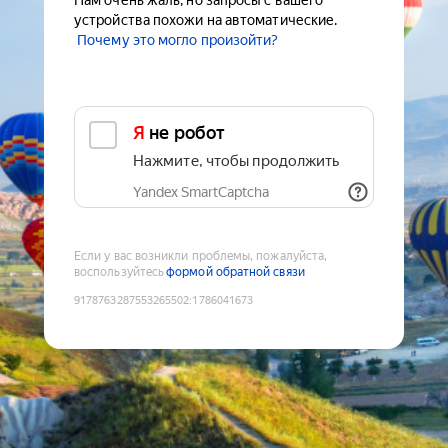
Нам очень жаль, но запросы с вашего
устройства похожи на автоматические.
Почему это могло произойти?
Я не робот
Нажмите, чтобы продолжить
Yandex SmartCaptcha
Если у вас возникли проблемы, пожалуйста,
воспользуйтесь
формой обратной связи
9178763287553265502
:
1786041673