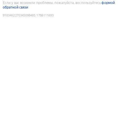
Если у вас возникли проблемы, пожалуйста, воспользуйтесь
формой
обратной связи
9183462270345098485
:
1786111693