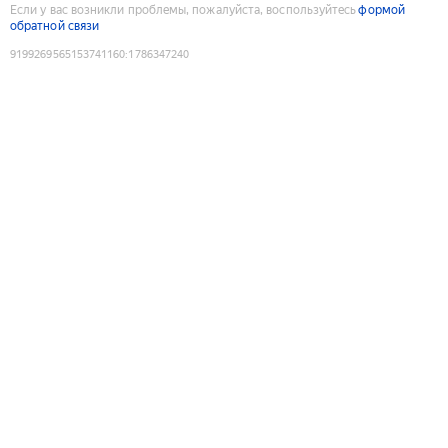
Если у вас возникли проблемы, пожалуйста, воспользуйтесь
формой
обратной связи
9199269565153741160
:
1786347240