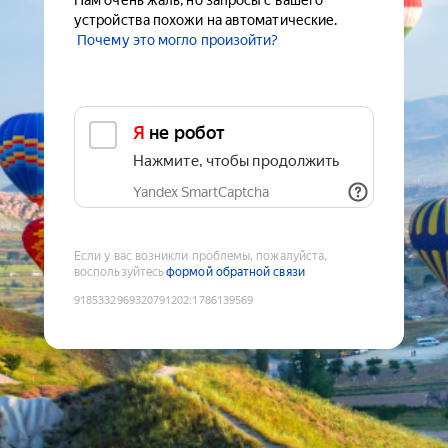
Нам очень жаль, но запросы с вашего
устройства похожи на автоматические.
Почему это могло произойти?
Я не робот
Нажмите, чтобы продолжить
Yandex SmartCaptcha
Если у вас возникли проблемы, пожалуйста,
воспользуйтесь
формой обратной связи
9185332969320791202
:
1786139569