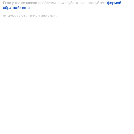
Если у вас возникли проблемы, пожалуйста, воспользуйтесь
формой
обратной связи
9184266386535530312
:
1786123675