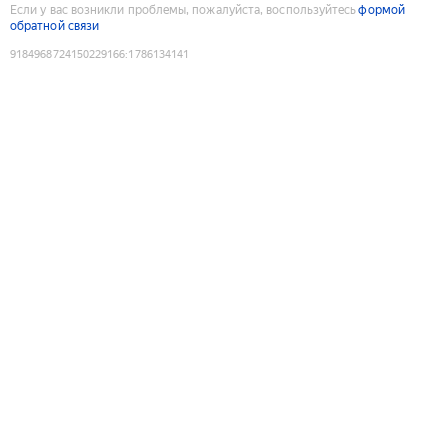
Если у вас возникли проблемы, пожалуйста, воспользуйтесь
формой
обратной связи
9184968724150229166
:
1786134141