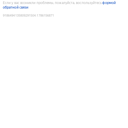
Если у вас возникли проблемы, пожалуйста, воспользуйтесь
формой
обратной связи
9186494135809291504
:
1786156871