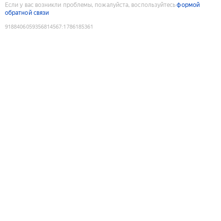
Если у вас возникли проблемы, пожалуйста, воспользуйтесь
формой
обратной связи
9188406059356814567
:
1786185361