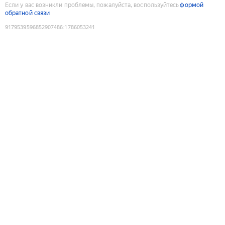
Если у вас возникли проблемы, пожалуйста, воспользуйтесь
формой
обратной связи
9179539596852907486
:
1786053241