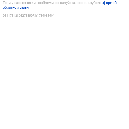
Если у вас возникли проблемы, пожалуйста, воспользуйтесь
формой
обратной связи
9181711280627689973
:
1786085601